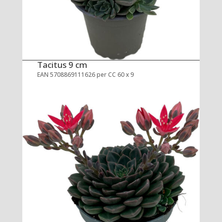
Tacitus 9 cm
EAN 5708869111626 per CC 60 x 9