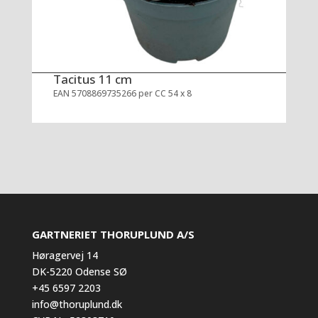
Tacitus 11 cm
EAN 5708869735266 per CC 54 x 8
GARTNERIET THORUPLUND A/S
Høragervej 14
DK-5220 Odense SØ
+45 6597 2203
info@thoruplund.dk