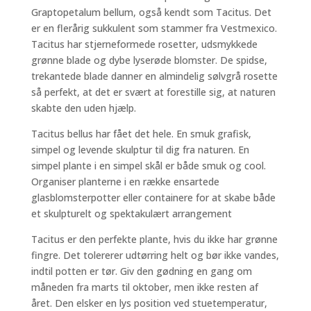
Graptopetalum bellum, også kendt som Tacitus. Det
er en flerårig sukkulent som stammer fra Vestmexico.
Tacitus har stjerneformede rosetter, udsmykkede
grønne blade og dybe lyserøde blomster. De spidse,
trekantede blade danner en almindelig sølvgrå rosette
så perfekt, at det er svært at forestille sig, at naturen
skabte den uden hjælp.
Tacitus bellus har fået det hele. En smuk grafisk,
simpel og levende skulptur til dig fra naturen. En
simpel plante i en simpel skål er både smuk og cool.
Organiser planterne i en række ensartede
glasblomsterpotter eller containere for at skabe både
et skulpturelt og spektakulært arrangement
Tacitus er den perfekte plante, hvis du ikke har grønne
fingre. Det tolererer udtørring helt og bør ikke vandes,
indtil potten er tør. Giv den gødning en gang om
måneden fra marts til oktober, men ikke resten af
året. Den elsker en lys position ved stuetemperatur,