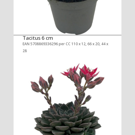
Tacitus 6 cm
EAN 5708869336296 per CC 110 x 12, 66 x 20, 44 x
28