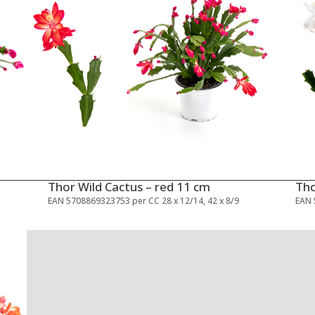
Thor Wild Cactus – red 11 cm
Tho
EAN 5708869323753 per CC 28 x 12/14, 42 x 8/9
EAN 