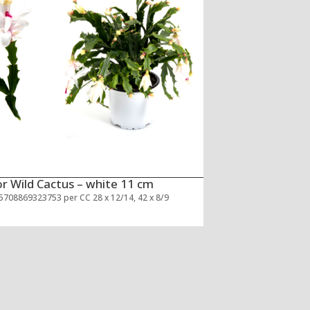
r Wild Cactus – white 11 cm
5708869323753 per CC 28 x 12/14, 42 x 8/9