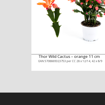
Thor Wild Cactus – orange 11 cm
EAN 5708869323753 per CC 28 x 12/14, 42 x 8/9