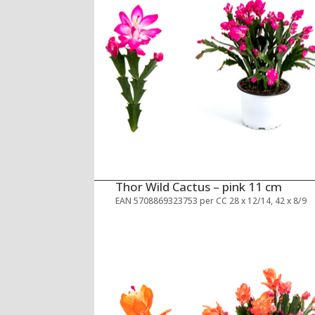
Thor Wild Cactus – pink 11 cm
EAN 5708869323753 per CC 28 x 12/14, 42 x 8/9