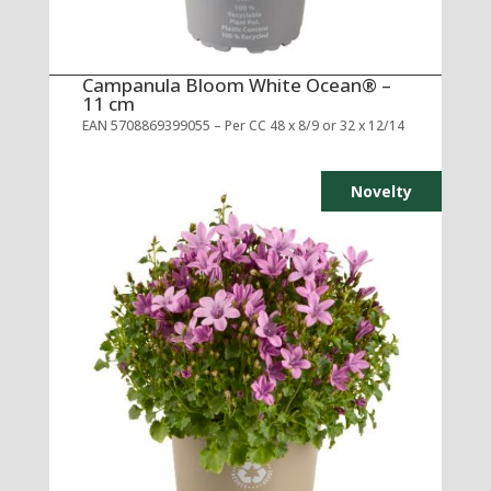
Campanula Bloom White Ocean® –
11 cm
EAN 5708869399055 – Per CC 48 x 8/9 or 32 x 12/14
Novelty