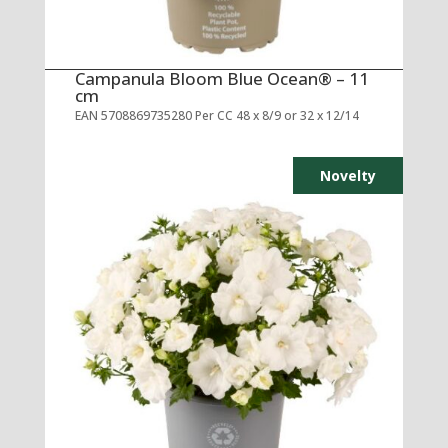
Campanula Bloom Blue Ocean® – 11
cm
EAN 5708869735280 Per CC 48 x 8/9 or 32 x 12/14
Novelty