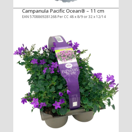
Campanula Pacific Ocean® – 11 cm
EAN 5708869281268 Per CC 48 x 8/9 or 32 x 12/14