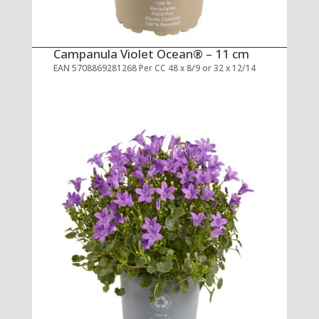
Campanula Violet Ocean® – 11 cm
EAN 5708869281268 Per CC 48 x 8/9 or 32 x 12/14