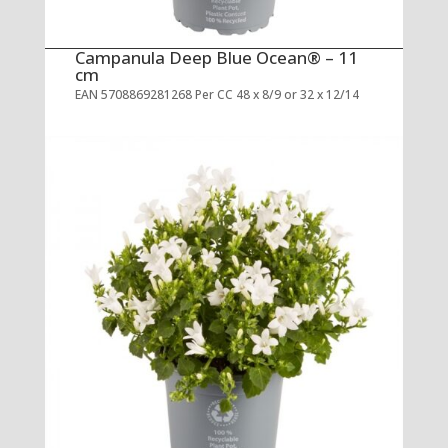
Campanula Deep Blue Ocean® – 11
cm
EAN 5708869281268 Per CC 48 x 8/9 or 32 x 12/14