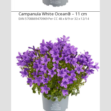
Campanula White Ocean® – 11 cm
EAN 5708869470969 Per CC 48 x 8/9 or 32 x 12/14