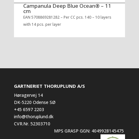
Campanula Deep Blue Ocean® – 11
cm
EAN 5708869281282 – Per CC pcs. 140 – 10 layers
with 14 pcs. per layer
GARTNERIET THORUPLUND A/S
Høragervej 14
DK-5220 Odense SØ
+45 6597 2203
info@thoruplund.dk
CVR.Nr. 52303710
MPS GRASP GGN: 4049928145475