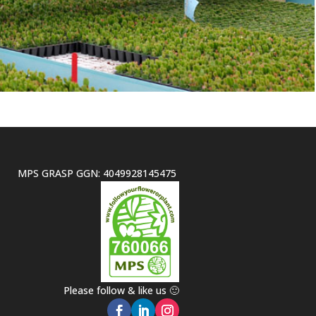
MPS GRASP GGN: 4049928145475
Please follow & like us 🙂