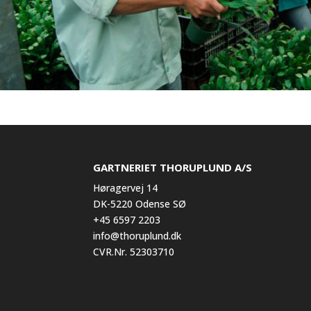
GARTNERIET THORUPLUND A/S
Høragervej 14
DK-5220 Odense SØ
+45 6597 2203
info@thoruplund.dk
CVR.Nr. 52303710