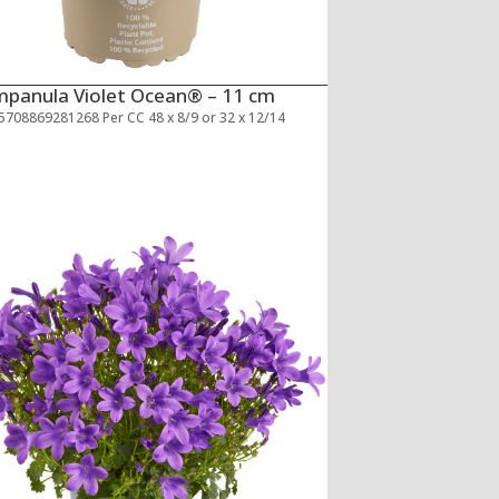
panula Violet Ocean® – 11 cm
5708869281268 Per CC 48 x 8/9 or 32 x 12/14