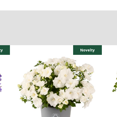
ty
Novelty