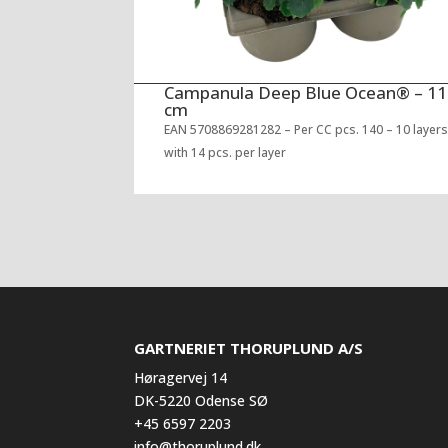
Campanula Deep Blue Ocean® – 11
cm
EAN 5708869281282 – Per CC pcs. 140 – 10 layer
with 14 pcs. per layer
GARTNERIET THORUPLUND A/S
Høragervej 14
DK-5220 Odense SØ
+45 6597 2203
info@thoruplund.dk