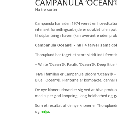
CAMPANULA ‘OCEAN’
Nu tre sorter
Campanula har siden 1974 været en hovedkultu
intensivt forædlingsarbejde er udviklet til en 
til udplantning i haven (kan overvintre uden pro
Campanula Ocean® – nu i 4 farver samt dob
Thoruplund har taget et stort skridt ind i frem
– White ‘Ocean’®, Pacific ‘Ocean’®, Deep Blue 
Nye i familien er Campanula Bloom ‘Ocean’® –
Blue ‘Ocean’®. Planterne er kompakte, danner ma
De nye kloner udmærker sig ved at blive produ
med super god knopning, lang holdbarhed og ga
Som et resultat af de nye knoner er Thoruplund
og
miljø
.