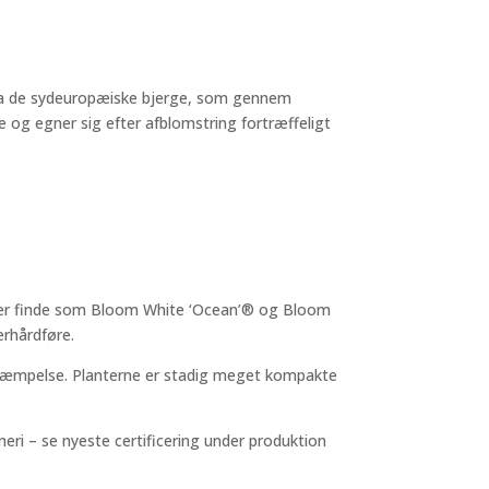
fra de sydeuropæiske bjerge, som gennem
 og egner sig efter afblomstring fortræffeligt
 der finde som Bloom White ‘Ocean’® og Bloom
erhårdføre.
ekæmpelse. Planterne er stadig meget kompakte
ri – se nyeste certificering under produktion