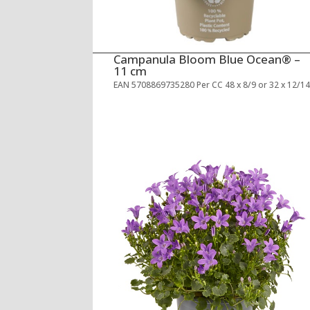
Campanula Bloom Blue Ocean® –
11 cm
EAN 5708869735280 Per CC 48 x 8/9 or 32 x 12/1