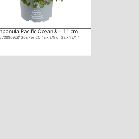
panula Pacific Ocean® – 11 cm
5708869281268 Per CC 48 x 8/9 or 32 x 12/14