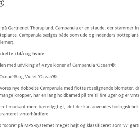
®
r på Gartneriet Thoruplund. Campanula er en staude, der stammer 
potteplante. Campanula sælges både som ude og indendørs potteplante
blemer).
belte i blå og hvide
tiden med udvikling af 4 nye kloner af Campanula ‘Ocean’®:
‘Ocean’® og Violet ‘Ocean’®.
 vores nye dobbelte Campanula med flotte roselignende blomster,
nge knopper, har en lang holdbarhed på tre til fire uger og er vint
ceret markant mere bæredygtigt, idet der kun anvendes biologisk b
ranteret vinterhårdføre.
s “score” på MPS-systemet meget højt og klassificeret som “A” gartne