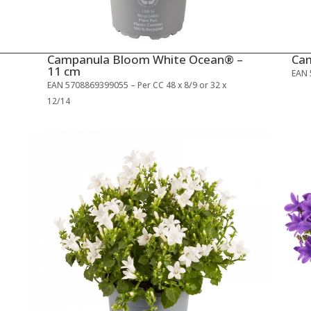
Campanula Bloom White Ocean® –
Cam
11 cm
EAN 
4
EAN 5708869399055 – Per CC 48 x 8/9 or 32 x
12/14