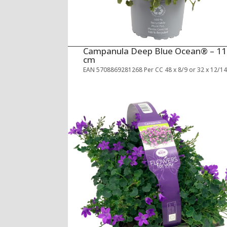
Campanula Deep Blue Ocean® – 11
cm
EAN 5708869281268 Per CC 48 x 8/9 or 32 x 12/1