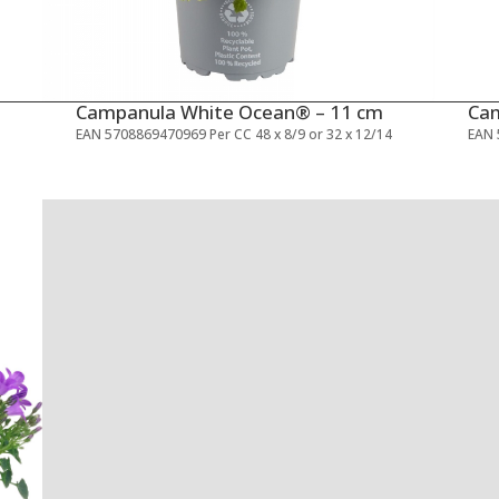
Campanula White Ocean® – 11 cm
Cam
EAN 5708869470969 Per CC 48 x 8/9 or 32 x 12/14
EAN 
4