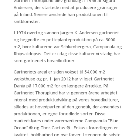
Gartneri Thoruplund blev grundlagt i 1946 af Sigurd
Andersen, der startede med at producere grønsager
på friland. Senere ændrede han produktionen til
snitblomster.
I 1974 overtog sønnen Jørgen K. Andersen gartneriet
og begyndte en potteplanteproduktion på ca. 3000
m2, hvor kulturerne var Schlumbergera, Campanula og
Rhipsalidopsis. Det er i dag disse kulturer vi stadig har
som gartneriets hovedkulturer.
Gartneriets areal er siden vokset til 54.000 m2
væksthuse og pr. 1. jan 2012 har vi lejet Gartneriet
Dania på 17.000 m2 for en længere årrække. På
Gartneriet Thoruplund har vi gennem årene arbejdet
intenst med produktudvikling på vores hovedkulturer,
således at hovedparten af den genetik, der anvendes i
produktionen, er egne forædlede sorter. Disse
markedsføres under varemærkerne Campanula ”Blue
Ocean” ® og Thor-Cactus ®. Fokus i forædlingen er
kvalitet, holdbarhed og nye farver. I gennem de sidste