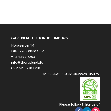
GARTNERIET THORUPLUND A/S
Høragervej 14
DK-5220 Odense SØ
+45 6597 2203
info@thoruplund.dk
CVR.Nr. 52303710
MPS GRASP GGN: 4049928145475
Please follow & like us 🙂