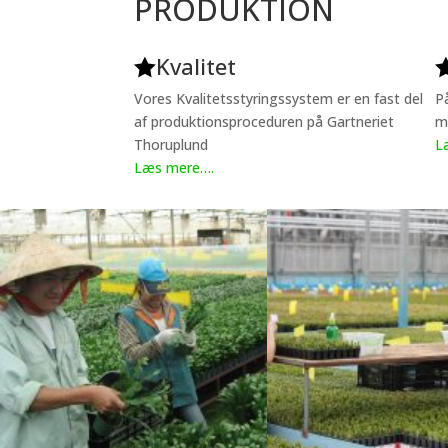
PRODUKTION
Kvalitet

Vores Kvalitetsstyringssystem er en fast del
P
af produktionsproceduren på Gartneriet
m
Thoruplund
L
Læs mere….