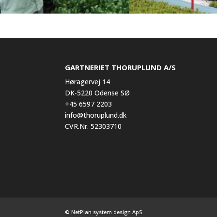
GARTNERIET THORUPLUND A/S
Høragervej 14
DK-5220 Odense SØ
+45 6597 2203
info@thoruplund.dk
CVR.Nr. 52303710
© NetPlan system design ApS