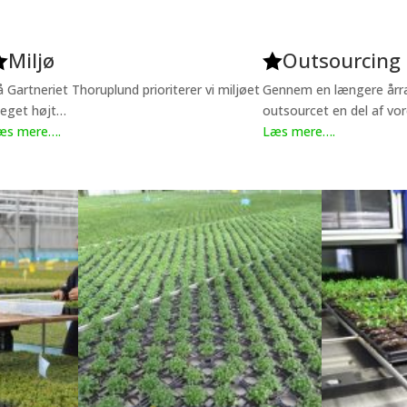
Miljø
Outsourcing


å Gartneriet Thoruplund prioriterer vi miljøet
Gennem en længere årræ
eget højt…
outsourcet en del af vo
æs mere….
Læs mere….