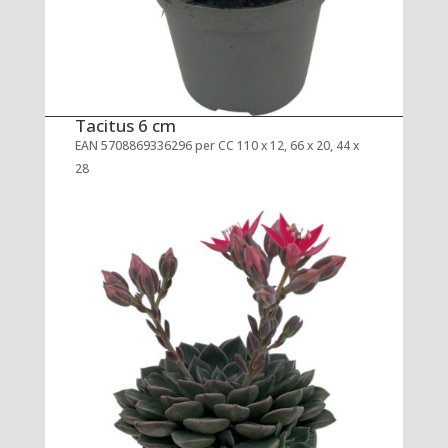
Tacitus 6 cm
EAN 5708869336296 per CC 110 x 12, 66 x 20, 44 x
28