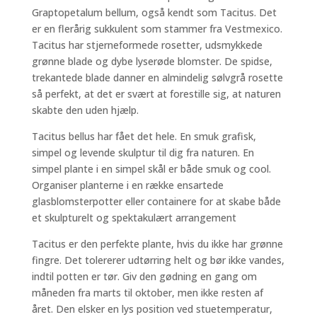
Graptopetalum bellum, også kendt som Tacitus. Det
er en flerårig sukkulent som stammer fra Vestmexico.
Tacitus har stjerneformede rosetter, udsmykkede
grønne blade og dybe lyserøde blomster. De spidse,
trekantede blade danner en almindelig sølvgrå rosette
så perfekt, at det er svært at forestille sig, at naturen
skabte den uden hjælp.
Tacitus bellus har fået det hele. En smuk grafisk,
simpel og levende skulptur til dig fra naturen. En
simpel plante i en simpel skål er både smuk og cool.
Organiser planterne i en række ensartede
glasblomsterpotter eller containere for at skabe både
et skulpturelt og spektakulært arrangement
Tacitus er den perfekte plante, hvis du ikke har grønne
fingre. Det tolererer udtørring helt og bør ikke vandes,
indtil potten er tør. Giv den gødning en gang om
måneden fra marts til oktober, men ikke resten af
året. Den elsker en lys position ved stuetemperatur,