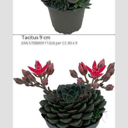
Tacitus 9 cm
EAN 5708869111626 per CC 60 x 9