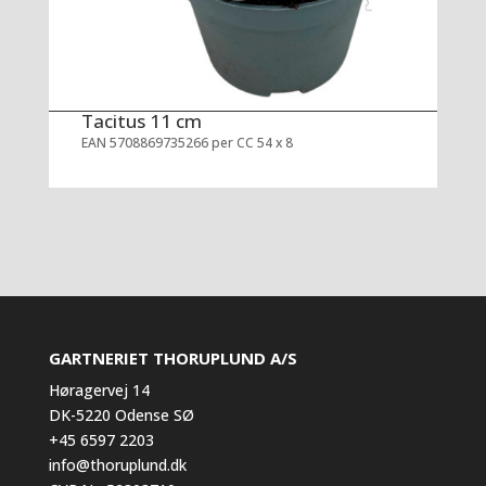
Tacitus 11 cm
EAN 5708869735266 per CC 54 x 8
GARTNERIET THORUPLUND A/S
Høragervej 14
DK-5220 Odense SØ
+45 6597 2203
info@thoruplund.dk