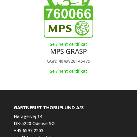
Se / hent certifikat
MPS GRASP
GGN: 4049928145475
Se / hent certifikat
GARTNERIET THORUPLUND A/S
Høragervej 14
DK-5220 Odense SØ
+45 6597 2203