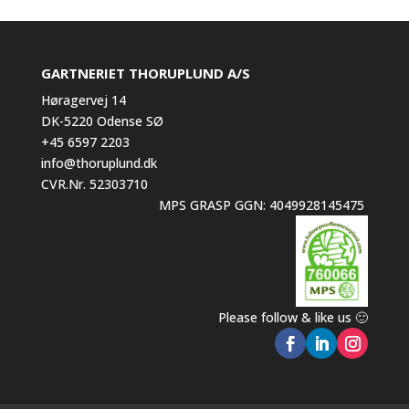
GARTNERIET THORUPLUND A/S
Høragervej 14
DK-5220 Odense SØ
+45 6597 2203
info@thoruplund.dk
CVR.Nr. 52303710
MPS GRASP GGN: 4049928145475
Please follow & like us 🙂