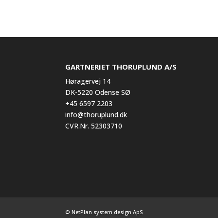
GARTNERIET THORUPLUND A/S
Høragervej 14
DK-5220 Odense SØ
+45 6597 2203
info@thoruplund.dk
CVR.Nr. 52303710
© NetPlan system design ApS